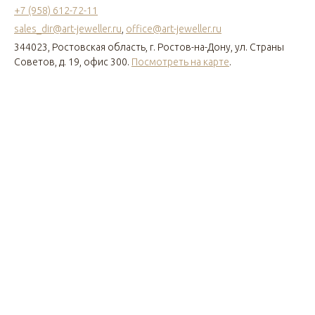
+7 (958) 612-72-11
sales_dir@art-jeweller.ru
,
office@art-jeweller.ru
344023, Ростовская область, г. Ростов-на-Дону, ул. Страны
Советов, д. 19, офис 300.
Посмотреть на карте
.