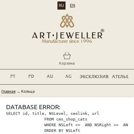
RU
EN
Manufacturer since 1996
Корзина
PT
PD
AU
AG
ЭКСКЛЮЗИВ
АТЕЛЬЕ
Главная
→
Кольца
DATABASE ERROR:
SELECT id, title, NSLevel, seolink, url

                FROM cms_shop_cats

                WHERE NSLeft <=  AND NSRight >=  AND p
                ORDER BY NSLeft