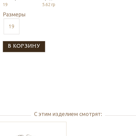
19
5.62 гр
Размеры
19
С этим изделием смотрят: