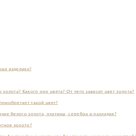
ных изделиях?
о золота? Какого оно цвета? От чего зависит цвет золота?
 приобретает такой цвет?
ичие белого золота, платины, серебра и палладия?
ртное золото?