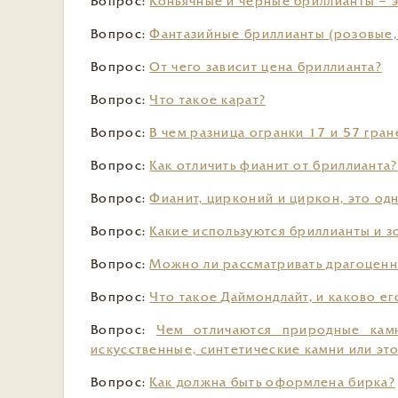
Вопрос:
Коньячные и черные бриллианты – э
Вопрос:
Фантазийные бриллианты (розовые,
Вопрос:
От чего зависит цена бриллианта?
Вопрос:
Что такое карат?
Вопрос:
В чем разница огранки 17 и 57 гран
Вопрос:
Как отличить фианит от бриллианта?
Вопрос:
Фианит, цирконий и циркон, это одн
Вопрос:
Какие используются бриллианты и зо
Вопрос:
Можно ли рассматривать драгоценны
Вопрос:
Что такое Даймондлайт, и каково ег
Вопрос:
Чем отличаются природные камн
искусственные, синтетические камни или это
Вопрос:
Как должна быть оформлена бирка?