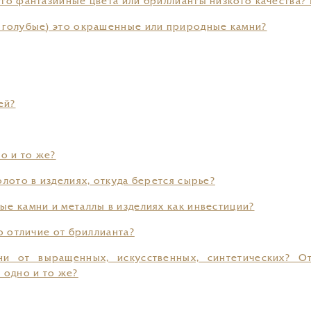
то фантазийные цвета или бриллианты низкого качества?
 голубые) это окрашенные или природные камни?
ей?
о и то же?
лото в изделиях, откуда берется сырье?
е камни и металлы в изделиях как инвестиции?
о отличие от бриллианта?
и от выращенных, искусственных, синтетических? От
 одно и то же?