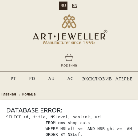
RU
EN
Manufacturer since 1996
Корзина
PT
PD
AU
AG
ЭКСКЛЮЗИВ
АТЕЛЬЕ
Главная
→
Кольца
DATABASE ERROR:
SELECT id, title, NSLevel, seolink, url

                FROM cms_shop_cats

                WHERE NSLeft <=  AND NSRight >=  AND p
                ORDER BY NSLeft