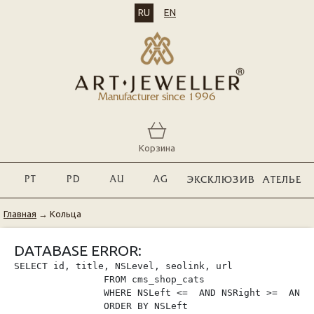
RU
EN
Manufacturer since 1996
Корзина
PT
PD
AU
AG
ЭКСКЛЮЗИВ
АТЕЛЬЕ
Главная
→
Кольца
DATABASE ERROR:
SELECT id, title, NSLevel, seolink, url

                FROM cms_shop_cats

                WHERE NSLeft <=  AND NSRight >=  AND p
                ORDER BY NSLeft