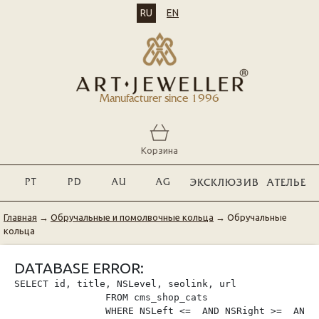
RU
EN
Manufacturer since 1996
Корзина
PT
PD
AU
AG
ЭКСКЛЮЗИВ
АТЕЛЬЕ
Главная
→
Обручальные и помолвочные кольца
→
Обручальные
кольца
DATABASE ERROR:
SELECT id, title, NSLevel, seolink, url

                FROM cms_shop_cats

                WHERE NSLeft <=  AND NSRight >=  AND p